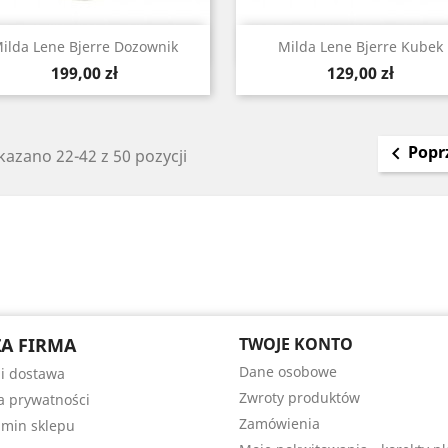
Szybki podgląd
Szybki podgląd


ilda Lene Bjerre Dozownik
Milda Lene Bjerre Kubek
Cena
Cena
199,00 zł
129,00 zł
Popr

azano 22-42 z 50 pozycji
A FIRMA
TWOJE KONTO
Dane osobowe
 i dostawa
Zwroty produktów
ka prywatności
Zamówienia
min sklepu