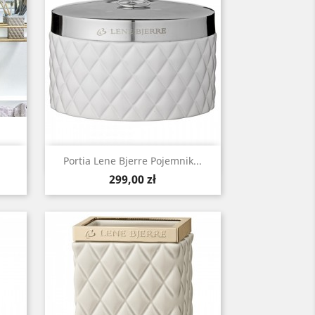
Szybki podgląd

Portia Lene Bjerre Pojemnik...
Cena
299,00 zł