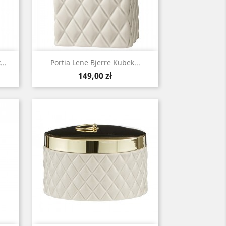
Szybki podgląd

..
Portia Lene Bjerre Kubek...
Cena
149,00 zł