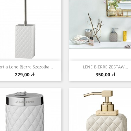
Szybki podgląd
Szybki podgląd


ortia Lene Bjerre Szczotka...
LENE BJERRE ZESTAW...
Cena
Cena
229,00 zł
350,00 zł