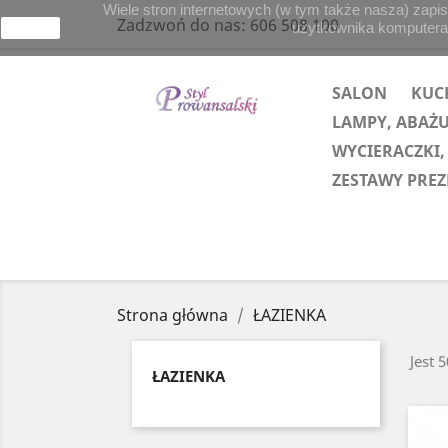
Wiele stron internetowych (w tym także nasza) zapis
Zadzwoń do nas:
606 508 100
użytkownika komputera lu
zamknij
SALON
KUC
LAMPY, ABAŻ
WYCIERACZKI,
ZESTAWY PRE
Strona główna
ŁAZIENKA
Jest 
ŁAZIENKA