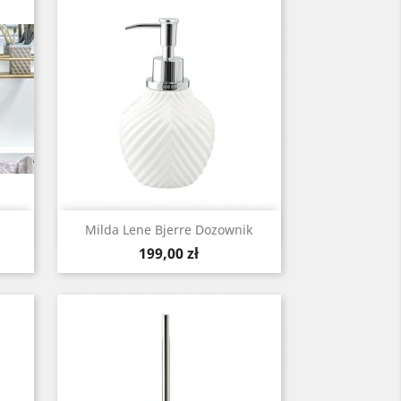
Szybki podgląd

Milda Lene Bjerre Dozownik
Cena
199,00 zł