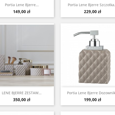
Szybki podgląd
Szybki podgląd


Portia Lene Bjerre...
Portia Lene Bjerre Szczotka.
Cena
Cena
149,00 zł
229,00 zł
Szybki podgląd
Szybki podgląd


LENE BJERRE ZESTAW...
Portia Lene Bjerre Dozownik.
Cena
Cena
350,00 zł
199,00 zł