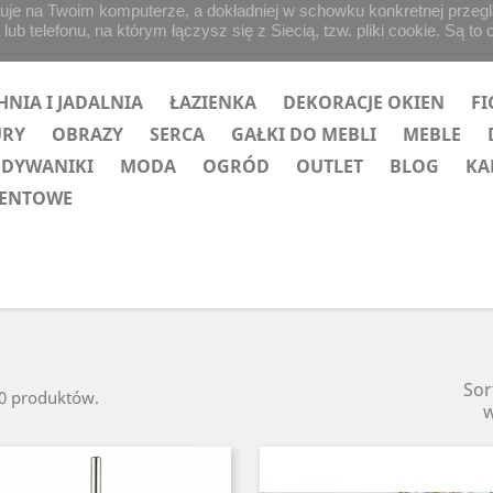
uje na Twoim komputerze, a dokładniej w schowku konkretnej przegląd
b telefonu, na którym łączysz się z Siecią, tzw. pliki cookie. Są to 
HNIA I JADALNIA
ŁAZIENKA
DEKORACJE OKIEN
FI
URY
OBRAZY
SERCA
GAŁKI DO MEBLI
MEBLE
 DYWANIKI
MODA
OGRÓD
OUTLET
BLOG
KA
ZENTOWE
Sor
50 produktów.