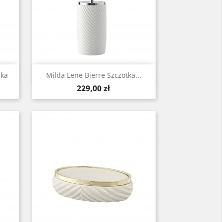
Szybki podgląd

zka
Milda Lene Bjerre Szczotka...
Cena
229,00 zł