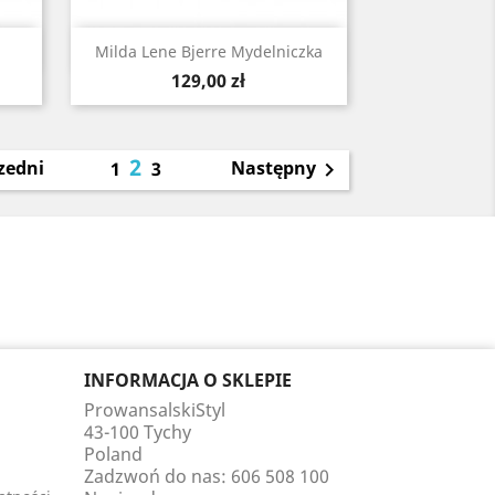
Szybki podgląd

Milda Lene Bjerre Mydelniczka
Cena
129,00 zł
2
zedni
Następny
1
3

INFORMACJA O SKLEPIE
ProwansalskiStyl
43-100 Tychy
Poland
Zadzwoń do nas:
606 508 100