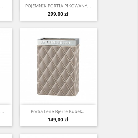
Szybki podgląd

..
POJEMNIK PORTIA PIKOWANY...
Cena
299,00 zł
Szybki podgląd

..
Portia Lene Bjerre Kubek...
Cena
149,00 zł