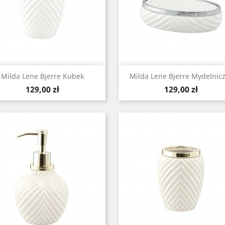
Szybki podgląd
Szybki podgląd


Milda Lene Bjerre Kubek
Milda Lene Bjerre Mydelnic
Cena
Cena
129,00 zł
129,00 zł