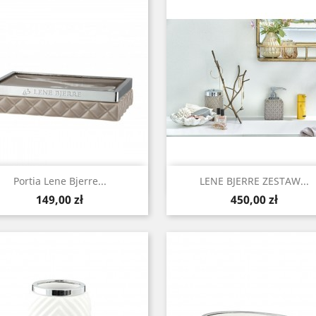
Szybki podgląd
Szybki podgląd


Portia Lene Bjerre...
LENE BJERRE ZESTAW...
Cena
Cena
149,00 zł
450,00 zł