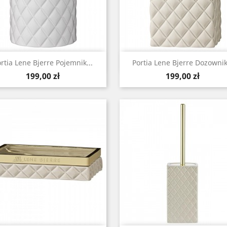
Szybki podgląd
Szybki podgląd


rtia Lene Bjerre Pojemnik...
Portia Lene Bjerre Dozownik.
Cena
Cena
199,00 zł
199,00 zł