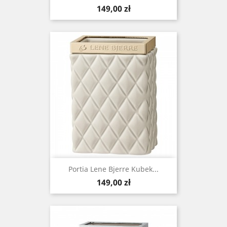
Cena
149,00 zł
Portia Lene Bjerre Kubek...
Cena
149,00 zł