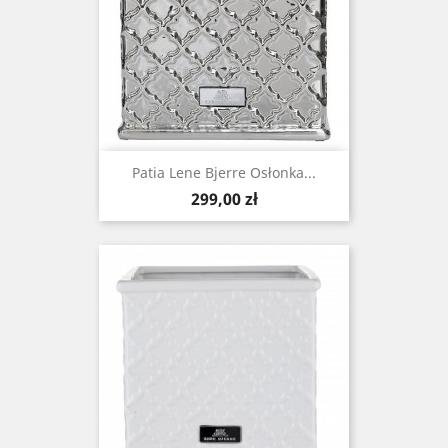
Patia Lene Bjerre Osłonka...
Cena
299,00 zł