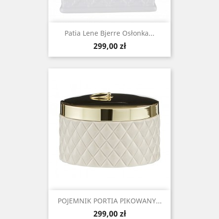
Patia Lene Bjerre Osłonka...
Cena
299,00 zł
POJEMNIK PORTIA PIKOWANY...
Cena
299,00 zł