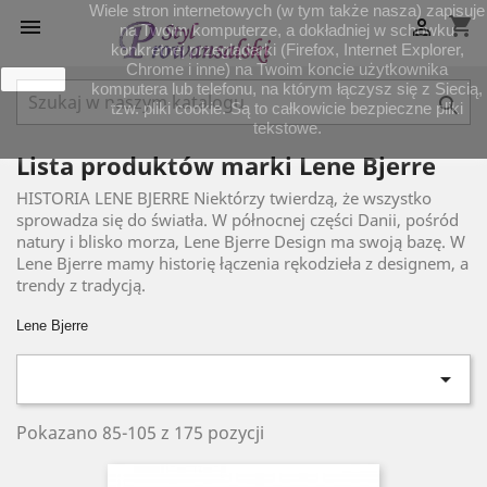
Wiele stron internetowych (w tym także nasza) zapisuje
shopping_cart


na Twoim komputerze, a dokładniej w schowku
konkretnej przeglądarki (Firefox, Internet Explorer,
Chrome i inne) na Twoim koncie użytkownika
zamknij
komputera lub telefonu, na którym łączysz się z Siecią,

tzw. pliki cookie. Są to całkowicie bezpieczne pliki
tekstowe.
Lista produktów marki Lene Bjerre
HISTORIA LENE BJERRE Niektórzy twierdzą, że wszystko
sprowadza się do światła. W północnej części Danii, pośród
natury i blisko morza, Lene Bjerre Design ma swoją bazę. W
Lene Bjerre mamy historię łączenia rękodzieła z designem, a
trendy z tradycją.
Lene Bjerre

Pokazano 85-105 z 175 pozycji