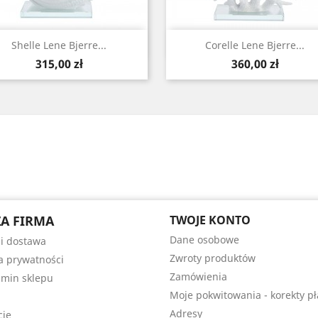
Szybki podgląd
Szybki podgląd


Shelle Lene Bjerre...
Corelle Lene Bjerre...
Cena
Cena
315,00 zł
360,00 zł
A FIRMA
TWOJE KONTO
Dane osobowe
 i dostawa
Zwroty produktów
ka prywatności
Zamówienia
min sklepu
Moje pokwitowania - korekty pł
Adresy
cje