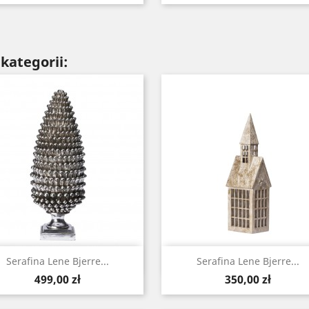
kategorii:
Szybki podgląd
Szybki podgląd


Serafina Lene Bjerre...
Serafina Lene Bjerre...
Cena
Cena
499,00 zł
350,00 zł