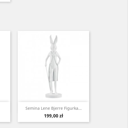
Szybki podgląd

Semina Lene Bjerre Figurka...
Cena
199,00 zł