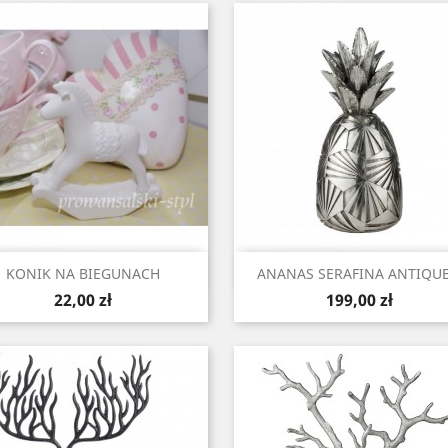
Szybki podgląd
Szybki podgląd


KONIK NA BIEGUNACH
ANANAS SERAFINA ANTIQUE.
Cena
Cena
22,00 zł
199,00 zł