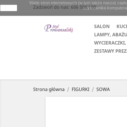
Wiele stron internetowych (w tym także nasza) zapis
Zadzwoń do nas:
606 508 100
użytkownika komputera lu
zamknij
SALON
KUC
LAMPY, ABAŻ
WYCIERACZKI,
ZESTAWY PRE
Strona główna
FIGURKI
SOWA