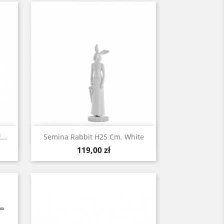
Szybki podgląd

..
Semina Rabbit H25 Cm. White
Cena
119,00 zł