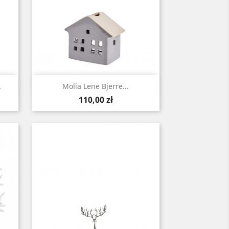
Szybki podgląd

.
Molia Lene Bjerre...
Cena
110,00 zł