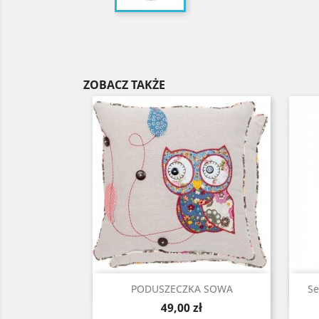
ZOBACZ TAKŻE
Szybki podgląd

PODUSZECZKA SOWA
Se
Cena
49,00 zł