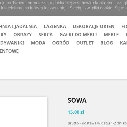
uje na Twoim komputerze, a dokładniej w schowku konkretnej przegląd
b telefonu, na którym łączysz się z Siecią, tzw. pliki cookie. Są to 
HNIA I JADALNIA
ŁAZIENKA
DEKORACJE OKIEN
FI
URY
OBRAZY
SERCA
GAŁKI DO MEBLI
MEBLE
 DYWANIKI
MODA
OGRÓD
OUTLET
BLOG
KA
ZENTOWE
SOWA
15,00 zł
Brutto
dostawa w ciągu 1-2 dni r