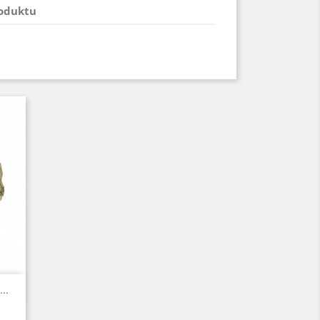
roduktu
..