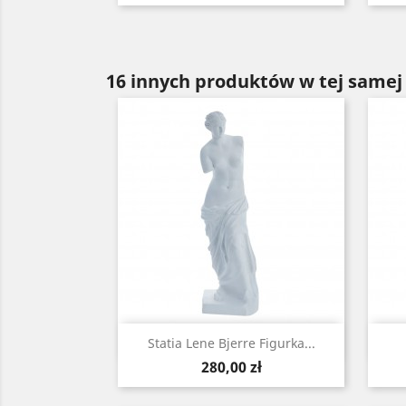
16 innych produktów w tej samej 
Szybki podgląd

Statia Lene Bjerre Figurka...
Cena
280,00 zł