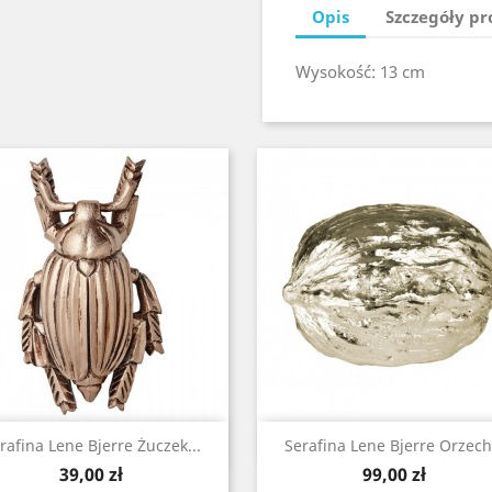
Opis
Szczegóły p
Wysokość:
13 cm
Szybki podgląd
Szybki podgląd


rafina Lene Bjerre Żuczek...
Serafina Lene Bjerre Orzech.
Cena
Cena
39,00 zł
99,00 zł