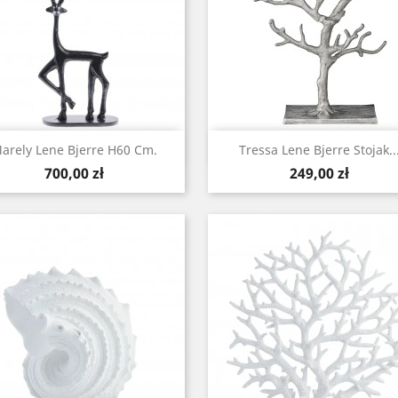
Szybki podgląd
Szybki podgląd


arely Lene Bjerre H60 Cm.
Tressa Lene Bjerre Stojak..
Cena
Cena
700,00 zł
249,00 zł