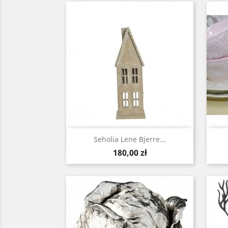
Szybki podgląd

Seholia Lene Bjerre...
Cena
180,00 zł