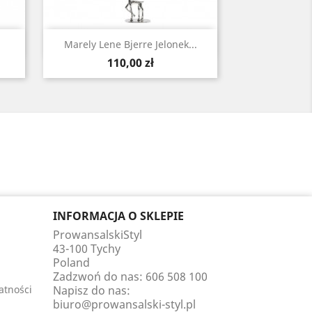
Szybki podgląd

Marely Lene Bjerre Jelonek...
Cena
110,00 zł
INFORMACJA O SKLEPIE
ProwansalskiStyl
43-100 Tychy
Poland
Zadzwoń do nas:
606 508 100
atności
Napisz do nas:
biuro@prowansalski-styl.pl