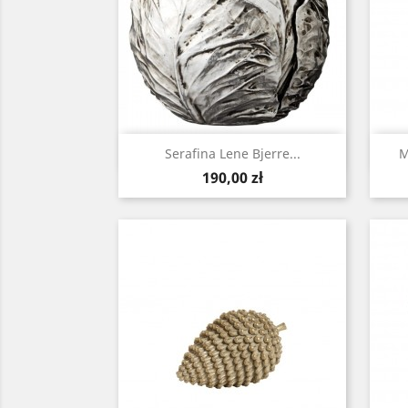
Szybki podgląd

Serafina Lene Bjerre...
M
Cena
190,00 zł