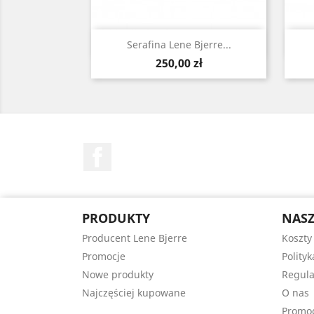
Szybki podgląd

Serafina Lene Bjerre...
Cena
250,00 zł
Facebook
PRODUKTY
NASZ
Producent Lene Bjerre
Koszty
Promocje
Polity
Nowe produkty
Regula
Najczęściej kupowane
O nas
Promo