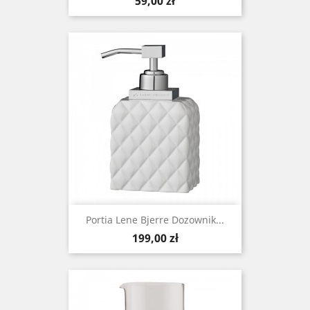
Cena
59,00 zł
Portia Lene Bjerre Dozownik...
Cena
199,00 zł