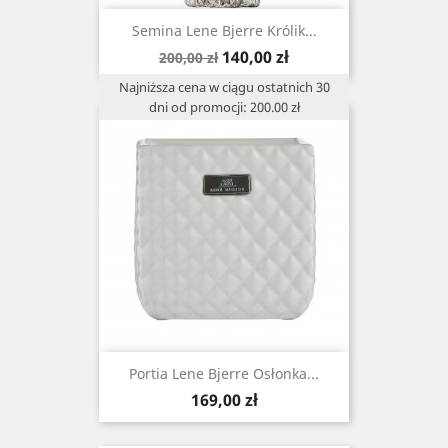
Semina Lene Bjerre Królik...
Cena
Cena
140,00 zł
200,00 zł
podstawowa
Najniższa cena w ciągu ostatnich 30
dni od promocji: 200.00 zł
Portia Lene Bjerre Osłonka...
Cena
169,00 zł