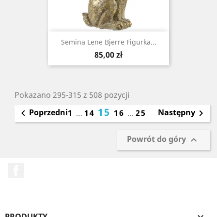
Semina Lene Bjerre Figurka...
Cena
85,00 zł
Pokazano 295-315 z 508 pozycji
15
Poprzedni
Następny

1
…
14
16
…
25

Powrót do góry

Facebook
PRODUKTY
