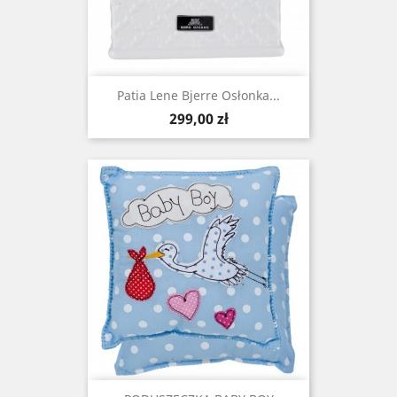
Patia Lene Bjerre Osłonka...
Cena
299,00 zł