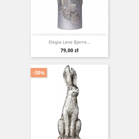
Elegia Lene Bjerre...
Cena
79,00 zł
-30%