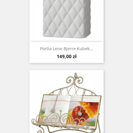
Portia Lene Bjerre Kubek...
Cena
149,00 zł