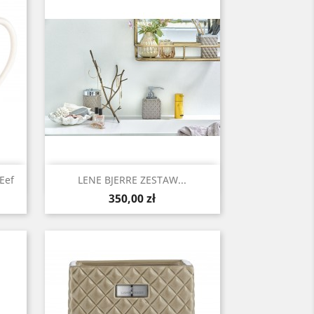
Szybki podgląd

Eef
LENE BJERRE ZESTAW...
Cena
350,00 zł