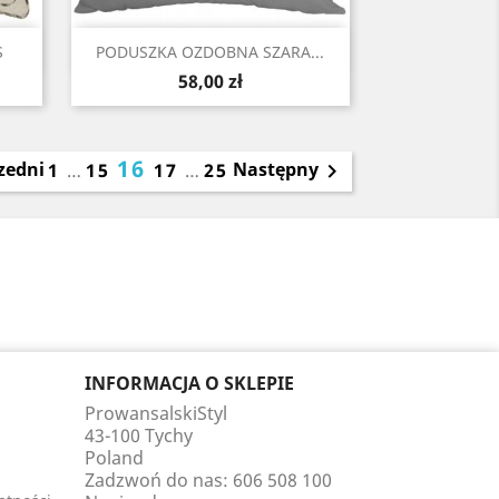
Szybki podgląd

S
PODUSZKA OZDOBNA SZARA...
Cena
58,00 zł
16
zedni
Następny
1
…
15
17
…
25

INFORMACJA O SKLEPIE
ProwansalskiStyl
43-100 Tychy
Poland
Zadzwoń do nas:
606 508 100