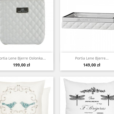
Szybki podgląd
Szybki podgląd


ortia Lene Bjerre Osłonka...
Portia Lene Bjerre...
Cena
Cena
199,00 zł
149,00 zł