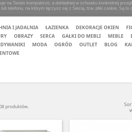
uje na Twoim komputerze, a dokładniej w schowku konkretnej przegląd
b telefonu, na którym łączysz się z Siecią, tzw. pliki cookie. Są to 
HNIA I JADALNIA
ŁAZIENKA
DEKORACJE OKIEN
FI
URY
OBRAZY
SERCA
GAŁKI DO MEBLI
MEBLE
 DYWANIKI
MODA
OGRÓD
OUTLET
BLOG
KA
ZENTOWE
Sor
508 produktów.