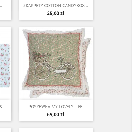
Szybki podgląd

..
SKARPETY COTTON CANDYBOX...
Cena
25,00 zł
Szybki podgląd

S
POSZEWKA MY LOVELY LIFE
Cena
69,00 zł