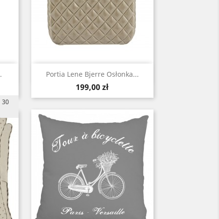
Szybki podgląd

.
Portia Lene Bjerre Osłonka...
Cena
199,00 zł
 30