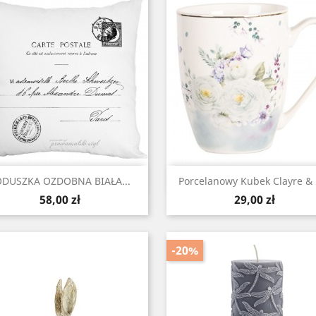
Szybki podgląd
Szybki podgląd


ODUSZKA OZDOBNA BIAŁA...
Porcelanowy Kubek Clayre & 
Cena
Cena
58,00 zł
29,00 zł
-20%