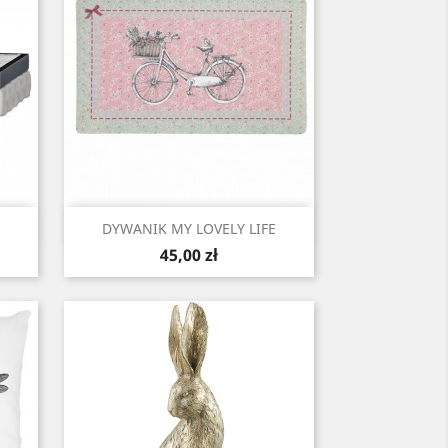
Szybki podgląd

DYWANIK MY LOVELY LIFE
Cena
45,00 zł