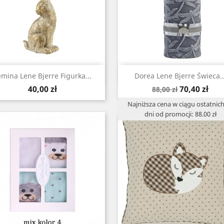
Szybki podgląd
Szybki podgląd


mina Lene Bjerre Figurka...
Dorea Lene Bjerre Świeca..
Cena
Cena
Cena
40,00 zł
70,40 zł
88,00 zł
podstawowa
Najniższa cena w ciągu ostatnich
dni od promocji: 88.00 zł