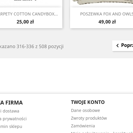
Szybki podgląd
Szybki podgląd


RPETY COTTON CANDYBOX...
POSZEWKA FOX AND OWL
Cena
Cena
25,00 zł
49,00 zł
Popr

kazano 316-336 z 508 pozycji
A FIRMA
TWOJE KONTO
Dane osobowe
 i dostawa
Zwroty produktów
ka prywatności
Zamówienia
min sklepu