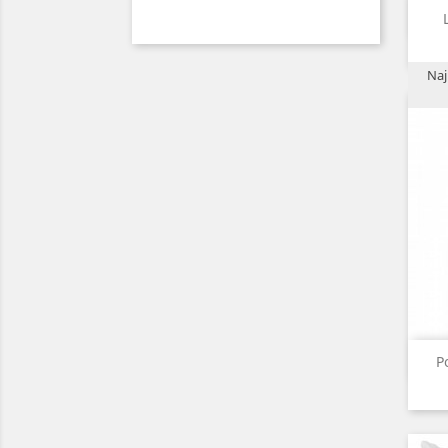
Naj
P