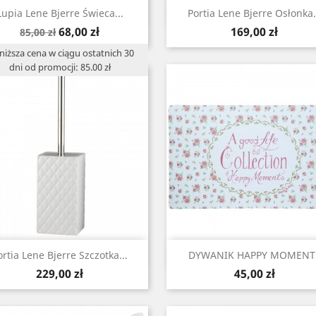
Szybki podgląd
Szybki podgląd


Lupia Lene Bjerre Świeca...
Portia Lene Bjerre Osłonka.
Cena
Cena
Cena
68,00 zł
169,00 zł
85,00 zł
podstawowa
niższa cena w ciągu ostatnich 30
dni od promocji: 85.00 zł
Szybki podgląd
Szybki podgląd


ortia Lene Bjerre Szczotka...
DYWANIK HAPPY MOMENT
Cena
Cena
229,00 zł
45,00 zł