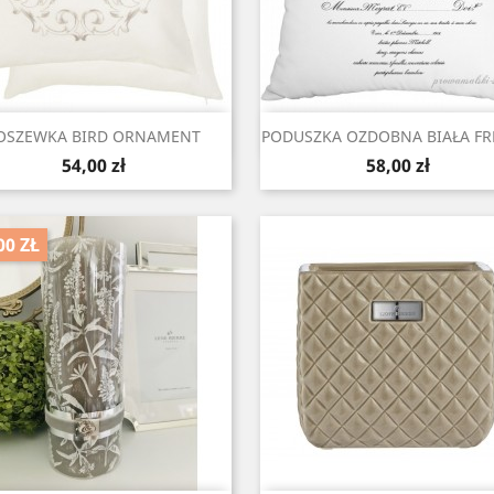
Szybki podgląd
Szybki podgląd


OSZEWKA BIRD ORNAMENT
PODUSZKA OZDOBNA BIAŁA F
Cena
Cena
54,00 zł
58,00 zł
00 ZŁ