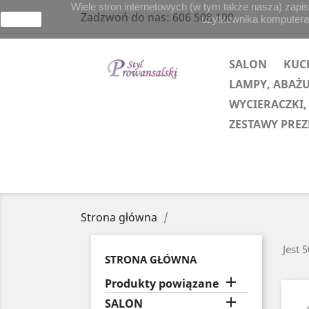
Wiele stron internetowych (w tym także nasza) zapis
Zadzwoń do nas:
606 508 100
użytkownika komputera lu
zamknij
SALON
KUC
LAMPY, ABAŻ
WYCIERACZKI,
ZESTAWY PRE
Strona główna
Jest 
STRONA GŁÓWNA

Produkty powiązane

SALON